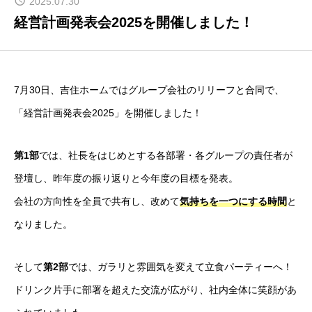
2025.07.30
INTERVIEW
経営計画発表会2025を開催しました！
最前線で活躍する現場のリアルな声
SMILE PROJECT
7月30日、吉住ホームではグループ会社のリリーフと合同で、
「笑顔」にするための取り組み
「経営計画発表会2025」を開催しました！
FAQ
よくある質問
第1部
では、社長をはじめとする各部署・各グループの責任者が
登壇し、昨年度の振り返りと今年度の目標を発表。
NEWS
会社の方向性を全員で共有し、改めて
気持ちを一つにする時間
と
お知らせ情報
なりました。
ENTRY
募集要項・エントリーフォーム
そして
第2部
では、ガラリと雰囲気を変えて立食パーティーへ！
ドリンク片手に部署を超えた交流が広がり、社内全体に笑顔があ