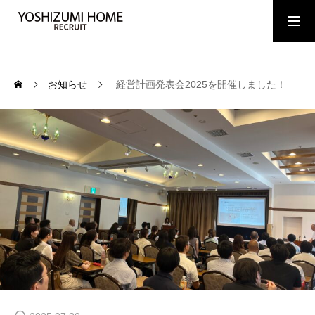
募集要項・エントリー
お知らせ
経営計画発表会2025を開催しました！
MESSAGE
今もなお、成長中
YOSHIZUMIHOME
株式会社吉住ホームについて
RELIEF
株式会社リリーフについて
STAFF
吉住ホームグループで働く仲間たち